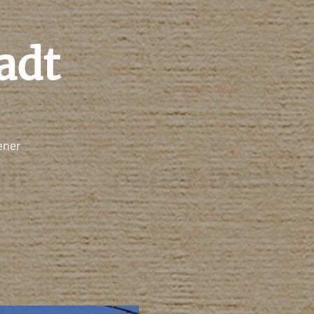
adt
ener