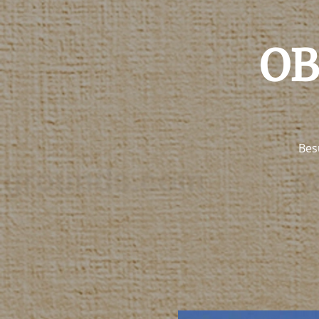
OB
Bes