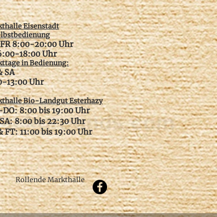
thalle Eisenstadt
elbstbedienung
FR 8:00-20:00 Uhr
6:00-18:00 Uhr
ttage in Bedienung:
& SA
00-13:00 Uhr
thalle Bio-Landgut Esterhazy
DO: 8:00 bis 19:00 Uhr
SA: 8:00 bis 22:30 Uhr
 FT: 11:00 bis 19:00 Uhr
Rollende Markthalle