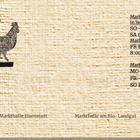
Mark
in S
SO-
SA 
Mark
FR 
​8:
Mark
MO-
FR-
SO &
Markthalle Eisenstadt
Markthalle am Bio-Landgut