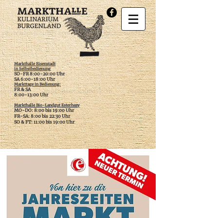
Markthalle Eisenstadt
in Selbstbedienung
SO-FR 8:00-20:00 Uhr
SA 6:00-18:00 Uhr
Markttage in Bedienung:
FR & SA
​8:00-13:00 Uhr
Markthalle Bio-Landgut Esterhazy
MO-DO: 8:00 bis 19:00 Uhr
FR-SA: 8:00 bis 22:30 Uhr
SO & FT: 11:00 bis 19:00 Uhr