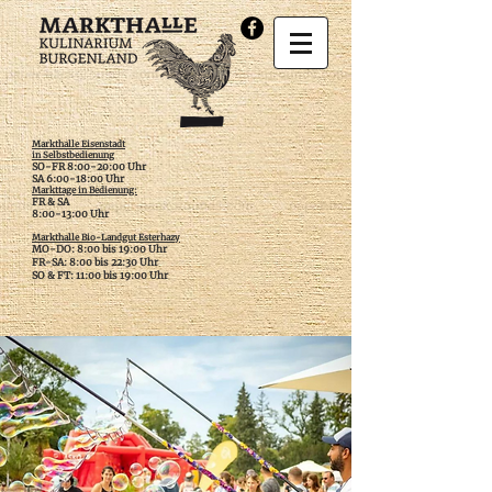
Markthalle Eisenstadt
in Selbstbedienung
SO-FR 8:00-20:00 Uhr
SA 6:00-18:00 Uhr
Markttage in Bedienung:
FR & SA
​8:00-13:00 Uhr
Markthalle Bio-Landgut Esterhazy
MO-DO: 8:00 bis 19:00 Uhr
FR-SA: 8:00 bis 22:30 Uhr
SO & FT: 11:00 bis 19:00 Uhr