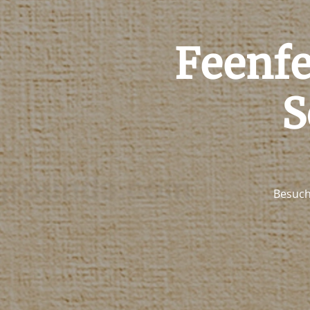
Feenfe
S
Besuch