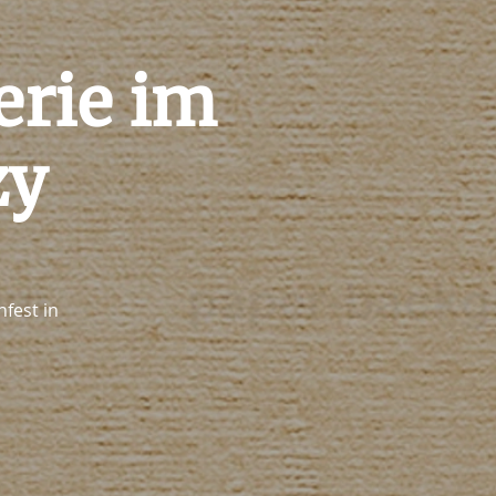
erie im
zy
fest in