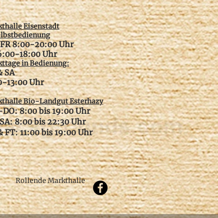
thalle Eisenstadt
elbstbedienung
FR 8:00-20:00 Uhr
6:00-18:00 Uhr
ttage in Bedienung:
& SA
00-13:00 Uhr
thalle Bio-Landgut Esterhazy
DO: 8:00 bis 19:00 Uhr
SA: 8:00 bis 22:30 Uhr
 FT: 11:00 bis 19:00 Uhr
Rollende Markthalle