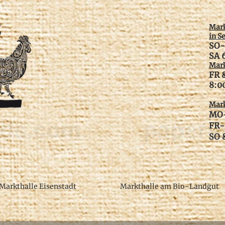
Mark
in S
SO-
SA 
Mark
FR 
​8:
Mark
MO-
FR-
SO &
Markthalle Eisenstadt
Markthalle am Bio-Landgut