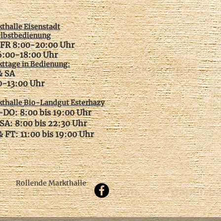
thalle Eisenstadt
elbstbedienung
FR 8:00-20:00 Uhr
6:00-18:00 Uhr
ttage in Bedienung:
& SA
00-13:00 Uhr
thalle Bio-Landgut Esterhazy
DO: 8:00 bis 19:00 Uhr
SA: 8:00 bis 22:30 Uhr
 FT: 11:00 bis 19:00 Uhr
Rollende Markthalle