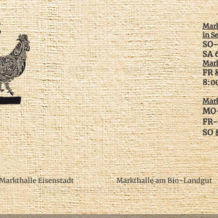
Mark
in S
SO-
SA 
Mark
FR 
​8:
Mark
MO-
FR-
SO &
Markthalle Eisenstadt
Markthalle am Bio-Landgut