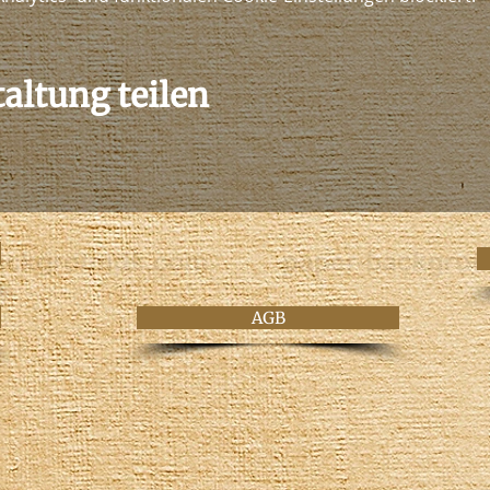
altung teilen
AGB