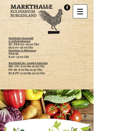
Markthalle Eisenstadt
in Selbstbedienung
SO-FR 8:00-20:00 Uhr
SA 6:00-18:00 Uhr
Markttage in Bedienung:
FR & SA
​8:00-13:00 Uhr
Markthalle Bio-Landgut Esterhazy
MO-DO: 8:00 bis 19:00 Uhr
FR-SA: 8:00 bis 22:30 Uhr
SO & FT: 11:00 bis 19:00 Uhr