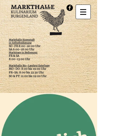
Markthalle Eisenstadt
in Selbstbedienung
SO-FR 8:00-20:00 Uhr
SA 6:00-18:00 Uhr
Markttage in Bedienung:
FR & SA
​8:00-13:00 Uhr
Markthalle Bio-Landgut Esterhazy
MO-DO: 8:00 bis 19:00 Uhr
FR-SA: 8:00 bis 22:30 Uhr
SO & FT: 11:00 bis 19:00 Uhr